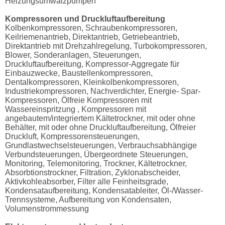
Heizungsumwälzpumpen
Kompressoren und Druckluftaufbereitung
Kolbenkompressoren, Schraubenkompressoren,
Keilriemenantrieb, Direktantrieb, Getriebeantrieb,
Direktantrieb mit Drehzahlregelung, Turbokompressoren,
Blower, Sonderanlagen, Steuerungen,
Druckluftaufbereitung, Kompressor-Aggregate für
Einbauzwecke, Baustellenkompressoren,
Dentalkompressoren, Kleinkolbenkompressoren,
Industriekompressoren, Nachverdichter, Energie- Spar-
Kompressoren, Ölfreie Kompressoren mit
Wassereinspritzung , Kompressoren mit
angebautem/integriertem Kältetrockner, mit oder ohne
Behälter, mit oder ohne Druckluftaufbereitung, Ölfreier
Druckluft, Kompressorensteuerungen,
Grundlastwechselsteuerungen, Verbrauchsabhängige
Verbundsteuerungen, Übergeordnete Steuerungen,
Monitoring, Telemonitoring, Trockner, Kältetrockner,
Absorbtionstrockner, Filtration, Zyklonabscheider,
Aktivkohleabsorber, Filter alle Feinheitsgrade,
Kondensataufbereitung, Kondensatableiter, Öl-/Wasser-
Trennsysteme, Aufbereitung von Kondensaten,
Volumenstrommessung