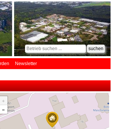
erden
Newsletter
+
−